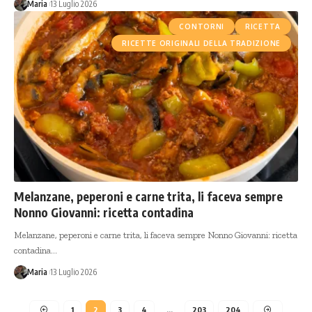
Maria
13 Luglio 2026
CONTORNI
RICETTA
RICETTE ORIGINALI DELLA TRADIZIONE
Melanzane, peperoni e carne trita, li faceva sempre
Nonno Giovanni: ricetta contadina
Melanzane, peperoni e carne trita, li faceva sempre Nonno Giovanni: ricetta
contadina…
Maria
13 Luglio 2026
1
2
3
4
…
203
204