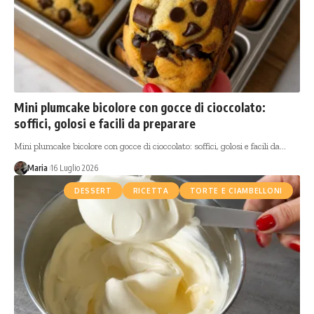
Mini plumcake bicolore con gocce di cioccolato:
soffici, golosi e facili da preparare
Mini plumcake bicolore con gocce di cioccolato: soffici, golosi e facili da…
Maria
16 Luglio 2026
DESSERT
RICETTA
TORTE E CIAMBELLONI