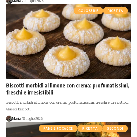
Maria
20 Luglio 2026
GOLOSERIE
RICETTA
Biscotti morbidi al limone con crema: profumatissimi,
freschi e irresistibili
Biscotti morbidi al limone con crema: profumatissimi, freschi e irresistibili
Questi biscotti…
Maria
18 Luglio 2026
PANE E FOCACCE
RICETTA
SECONDI