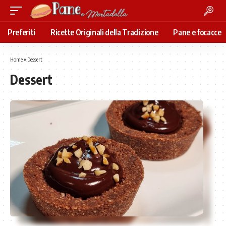
Preferiti
Ricette Originali della Tradizione
Pane e focacce
Home
»
Dessert
Dessert