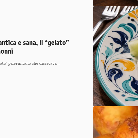
ntica e sana, il “gelato”
nonni
elato” palermitano che dissetava…