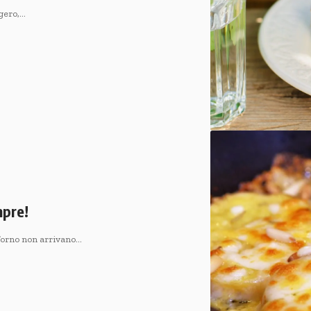
ggero,…
mpre!
 forno non arrivano…