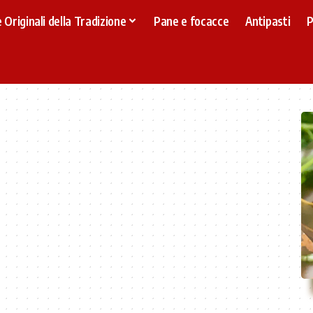
 Originali della Tradizione
Pane e focacce
Antipasti
P