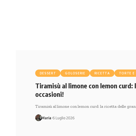
DESSERT
GOLOSERIE
RICETTA
TORTE E 
Tiramisù al limone con lemon curd: l
occasioni!
Tiramisù al limone con lemon curd: la ricetta delle gran
Maria
6 Luglio 2026