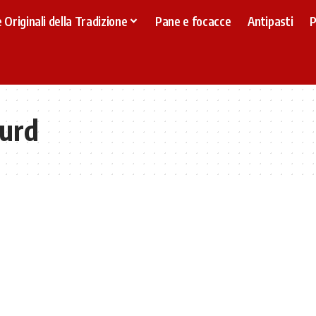
 Originali della Tradizione
Pane e focacce
Antipasti
P
curd