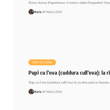
Pizza chiena Napoletana: il rustico della Pasquetta! Qua
Maria
30 Marzo 2026
PUPI CU L'OVA
Pupi cu l’ova (cuddura cull’ova): la r
Pupi cu l'ova (cuddura cull'ova): la ricetta antica Quest
Maria
30 Marzo 2026