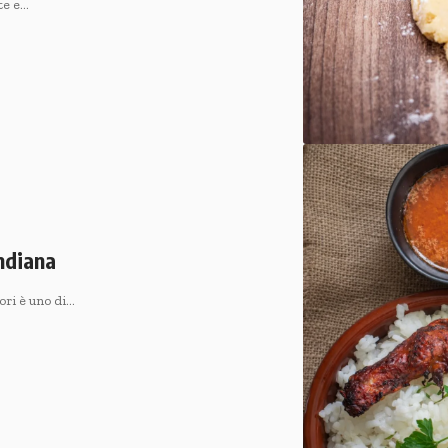
ate e…
indiana
oori è uno di…