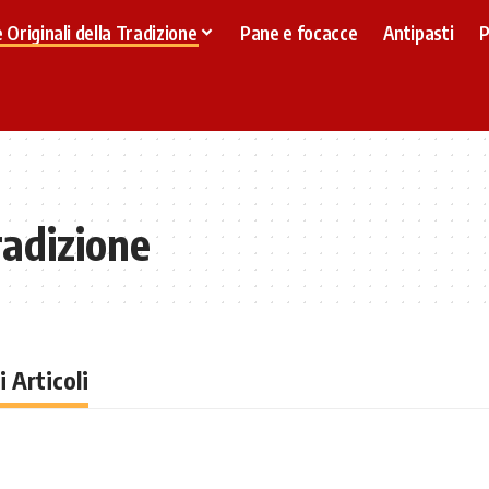
 Originali della Tradizione
Pane e focacce
Antipasti
P
radizione
i Articoli