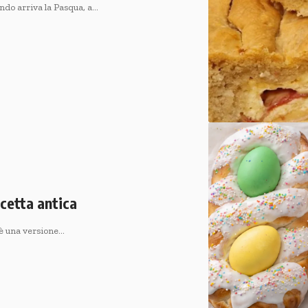
ndo arriva la Pasqua, a…
icetta antica
a è una versione…