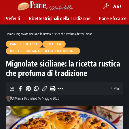
Aa
Font
Resizer
Preferiti
Ricette Originali della Tradizione
Pane e focacce
Home
»
Mignolate siciliane: la ricetta rustica che profuma di tradizione
PANE E FOCACCE
RICETTA
RICETTE ORIGINALI DELLA TRADIZIONE
Mignolate siciliane: la ricetta rustica
che profuma di tradizione
4 Min
Di
Maria
Published 16 Maggio 2026