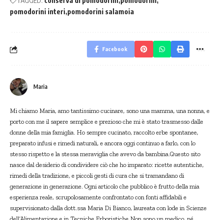
TAGGED:
conserva di pomodorini
pomodorini
pomodorini interi
pomodorini salamoia
Facebook
Maria
Mi chiamo Maria, amo tantissimo cucinare, sono una mamma, una nonna, e
porto con me il sapere semplice e prezioso che mi è stato trasmesso dalle
donne della mia famiglia. Ho sempre cucinato, raccolto erbe spontanee,
preparato infusi e rimedi naturali, e ancora oggi continuo a farlo, con lo
stesso rispetto e la stessa meraviglia che avevo da bambina.Questo sito
nasce dal desiderio di condividere ciò che ho imparato: ricette autentiche,
rimedi della tradizione, e piccoli gesti di cura che si tramandano di
generazione in generazione. Ogni articolo che pubblico è frutto della mia
esperienza reale, scrupolosamente confrontato con fonti affidabili e
supervisionato dalla dott.ssa Maria Di Bianco, laureata con lode in Scienze
dell’Alimentazione e in Tecniche Erboristiche.Non sono un medico, né