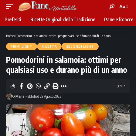
Aa
Font
Resizer
Preferiti
Ricette Originali della Tradizione
Pane e focacce
Home
»
Pomodorini in salamoia: ottimi per qualsiasi uso e durano più di un anno
PRIMI LIGHT
RICETTA
SECONDI LIGHT
Pomodorini in salamoia: ottimi per
qualsiasi uso e durano più di un anno
3 Min
Di
Maria
Published 28 Agosto 2025