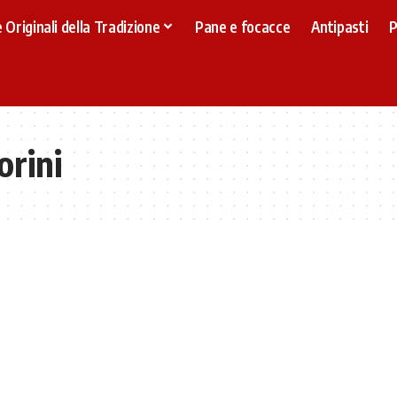
 Originali della Tradizione
Pane e focacce
Antipasti
P
orini