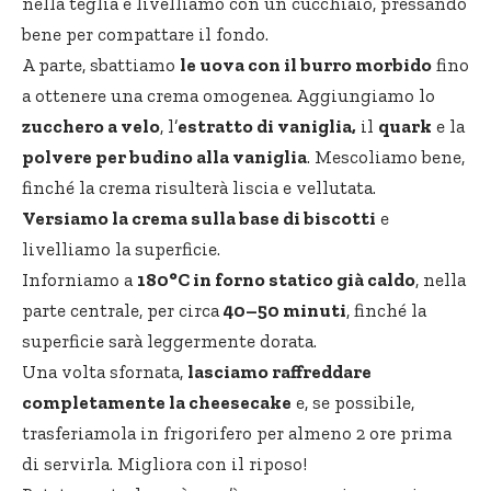
nella teglia e livelliamo con un cucchiaio, pressando
bene per compattare il fondo.
A parte, sbattiamo
le uova con il burro morbido
fino
a ottenere una crema omogenea. Aggiungiamo lo
zucchero a velo
, l’
estratto di vaniglia,
il
quark
e la
polvere per budino alla vaniglia
. Mescoliamo bene,
finché la crema risulterà liscia e vellutata.
Versiamo la crema sulla base di biscotti
e
livelliamo la superficie.
Inforniamo a
180°C in forno statico già caldo
, nella
parte centrale, per circa
40–50 minuti
, finché la
superficie sarà leggermente dorata.
Una volta sfornata,
lasciamo raffreddare
completamente la cheesecake
e, se possibile,
trasferiamola in frigorifero per almeno 2 ore prima
di servirla. Migliora con il riposo!