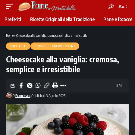
Aa
Font
Resizer
Preferiti
Ricette Originali della Tradizione
Pane e focacce
Home
»
Cheesecake alla vaniglia: cremosa, semplice e irresistibile
RICETTA
TORTE E CIAMBELLONI
Cheesecake alla vaniglia: cremosa,
semplice e irresistibile
3 Min
Di
Francesca
Published 3 Agosto 2025