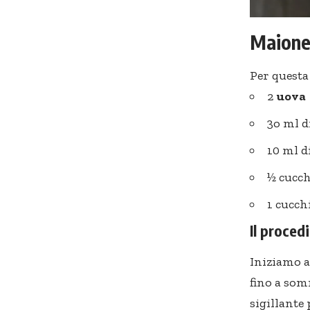
Maiones
Per questa
2
uova
3o ml d
10 ml d
½ cucch
1 cucch
Il proce
Iniziamo a
fino a som
sigillante 