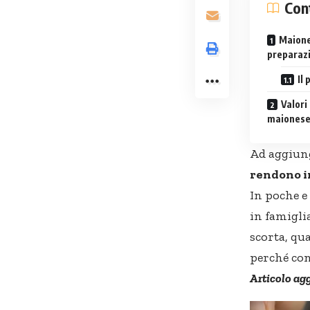
Con
Maione
preparaz
Il
Valori
maionese
Ad aggiung
rendono ir
In poche e
in famigli
scorta, qu
perché con
Articolo ag