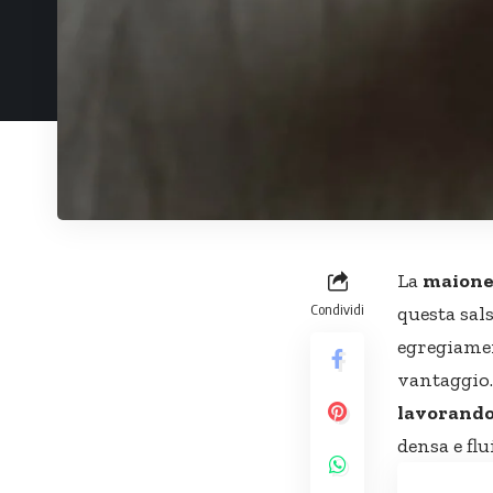
La
maione
Condividi
questa sal
egregiamen
vantaggio.
lavorando 
densa e fl