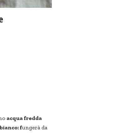
e
amo
acqua fredda
bianco: f
ungerà da