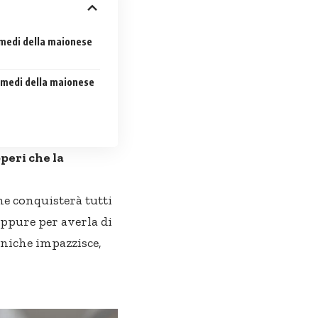
i medi della maionese
i medi della maionese
peri che la
he conquisterà tutti
ppure per averla di
niche impazzisce,