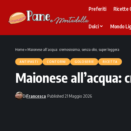
Preferiti
Ricette 
Dolci
Mondo Li
Home
»
Maionese all’acqua: cremosissima, senza olio, super leggera
ANTIPASTI
CONTORNI
GOLOSERIE
RICETTA
Maionese all’acqua: c
Di
Francesca
Published 21 Maggio 2026