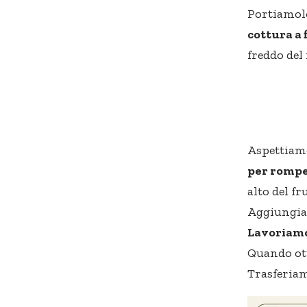
Portiamolo
cottura a
freddo del
Aspettiamo
per rompe
alto del f
Aggiungi
Lavoriamol
Quando ott
Trasferiam