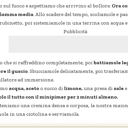
 sul fuoco e aspettiamo che arrivino al bollore.
Ora co
 fiamma media
. Allo scadere del tempo, scoliamole e pa
 rubinetto, poi sistemiamole in una terrina con acqua e
Pubblicità
 che si raffreddino completamente, poi
battiamole le
re il guscio
. Sbucciamole delicatamente, poi trasferiam
rullatore ad immersione.
amo
acqua, aceto
o succo di
limone,
una presa di
sale
e
o il tutto con il minipimer per 2 minuti almeno.
eniamo una cremina densa e corposa, la nostra maione
ola in una ciotolina e serviamola.