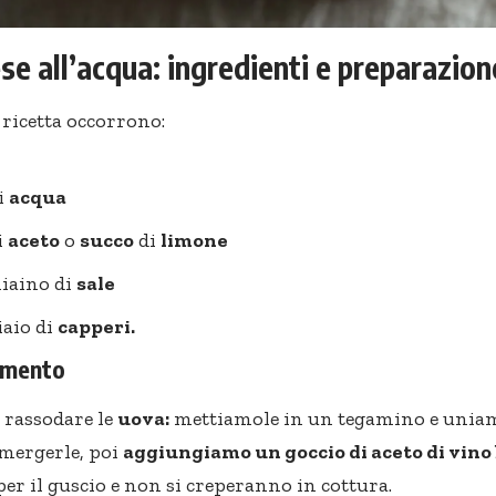
e all’acqua: ingredienti e preparazion
 ricetta occorrono:
i
acqua
i
aceto
o
succo
di
limone
iaino di
sale
iaio di
capperi.
dimento
 rassodare le
uova:
mettiamole in un tegamino e uni
mergerle, poi
aggiungiamo un goccio di aceto di vino 
per il guscio e non si creperanno in cottura.