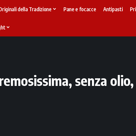
Originali della Tradizione
Pane e focacce
Antipasti
Pr
ght
remosissima, senza olio,