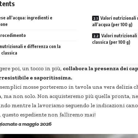
tents
se all’acqua: ingredienti e
Valori nutrizional
ione
all’acqua (per 100 g)
 procedimento
Valori nutrizional
classica (per 100 g)
 nutrizionali e differenza con la
 classica
ere poi, un tocco in più,
collabora la presenza dei cap
resistibile e saporitissima.
 semplici mosse porteremo in tavola una vera delizia c
a, ma non solo. Non acquisteremo più quella pronta, ne
ando mentre la lavoriamo seguendo le indicazioni cano
 questo espediente non falliremo mai!
giornato a maggio 2026