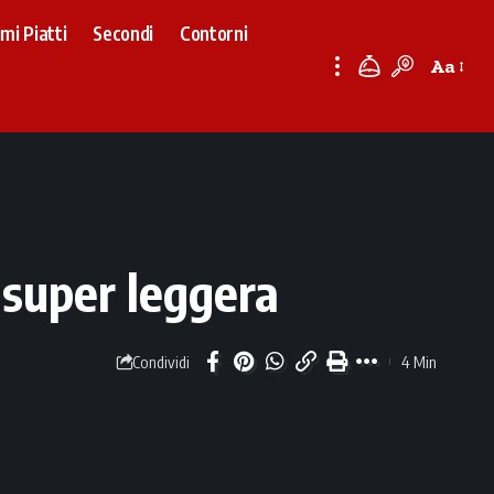
imi Piatti
Secondi
Contorni
Aa
Font
Resizer
 super leggera
4 Min
Condividi