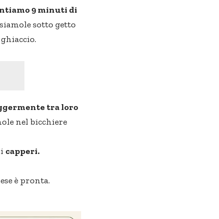
ntiamo 9 minuti di
ssiamole sotto getto
 ghiaccio.
ggermente tra loro
ole nel bicchiere
 i
capperi.
se è pronta.