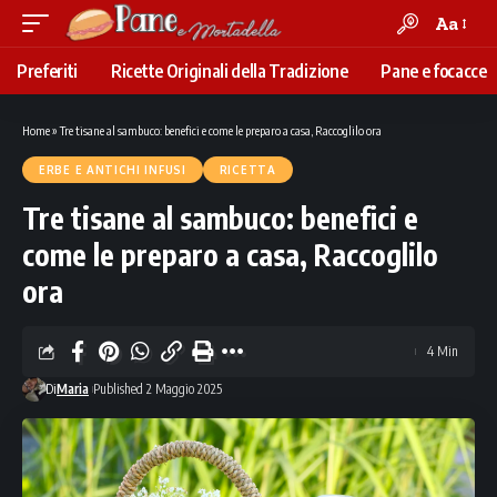
Aa
Font
Resizer
Preferiti
Ricette Originali della Tradizione
Pane e focacce
Home
»
Tre tisane al sambuco: benefici e come le preparo a casa, Raccoglilo ora
ERBE E ANTICHI INFUSI
RICETTA
Tre tisane al sambuco: benefici e
come le preparo a casa, Raccoglilo
ora
4 Min
Di
Maria
Published 2 Maggio 2025