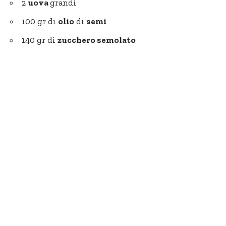
2
uova
grandi
100 gr di
olio
di
semi
140 gr di
zucchero semolato