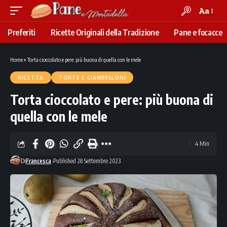
Aa
Font
Resizer
Preferiti
Ricette Originali della Tradizione
Pane e focacce
Home
»
Torta cioccolato e pere: più buona di quella con le mele
RICETTA
TORTE E CIAMBELLONI
Torta cioccolato e pere: più buona di
quella con le mele
4 Min
Di
Francesca
Published 28 Settembre 2023