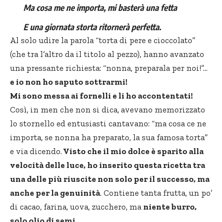
Ma cosa me ne importa, mi basterà una fetta
E una giornata storta ritornerà perfetta.
Al solo udire la parola “torta di pere e cioccolato”
(che tra l’altro da il titolo al pezzo), hanno avanzato
una pressante richiesta: “nonna, preparala per noi!”…
e io non ho saputo sottrarmi!
Mi sono messa ai fornelli e li ho accontentati!
Così, in men che non si dica, avevano memorizzato
lo stornello ed entusiasti cantavano: “ma cosa ce ne
importa, se nonna ha preparato, la sua famosa torta”
e via dicendo.
Visto che il mio dolce è sparito alla
velocità delle luce, ho inserito questa ricetta tra
una delle più riuscite non solo per il successo, ma
anche per la genuinità
. Contiene tanta frutta, un po’
di cacao, farina, uova, zucchero, ma
niente burro,
solo olio di semi.