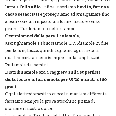
latte e l’olio a filo
, infine inseriamo
lievito, farina e
cacao setacciati
e proseguiamo ad amalgamare fino
a realizzare un impasto uniforme, liscio e senza
grumi. Trasferiamolo nello stampo.
Occupiamoci delle pere. Laviamole,
asciughiamole e sbucciamole.
Dividiamole in due
per la lunghezza, quindi tagliamo ogni metà in
quattro parti almeno (sempre per la lunghezza).
Puliamole dai semini.
Distribuiamole ora a raggiera sulla superficie
della torta e inforniamola per 35/40 minuti a 180
gradi.
Ogni elettrodomestico cuoce in maniera differente,
facciamo sempre la prova stecchino prima di
sfornare il nostro dolce.
Lasciamolo raffreddare del tutto, sformiamolo e