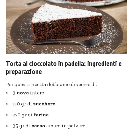
Torta al cioccolato in padella: ingredienti e
preparazione
Per questa ricetta dobbiamo disporre di:
3
uova
intere
110 gr di
zucchero
220 gr di
farina
35 gr di
cacao
amaro in polvere