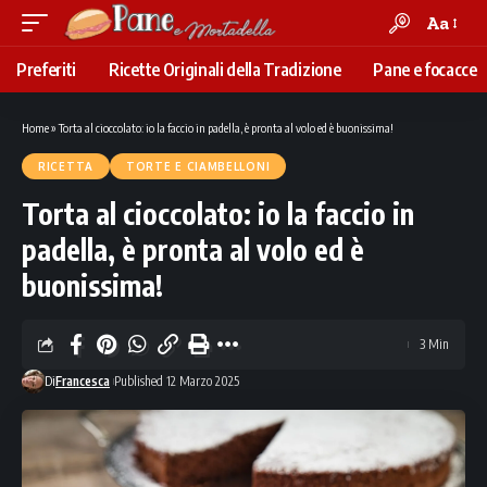
Aa
Font
Resizer
Preferiti
Ricette Originali della Tradizione
Pane e focacce
Home
»
Torta al cioccolato: io la faccio in padella, è pronta al volo ed è buonissima!
RICETTA
TORTE E CIAMBELLONI
Torta al cioccolato: io la faccio in
padella, è pronta al volo ed è
buonissima!
3 Min
Di
Francesca
Published 12 Marzo 2025