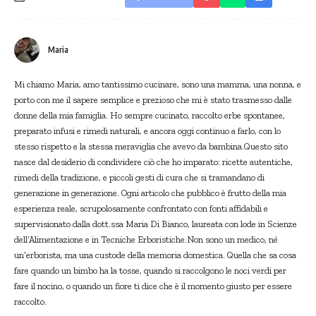
Maria
Mi chiamo Maria, amo tantissimo cucinare, sono una mamma, una nonna, e
porto con me il sapere semplice e prezioso che mi è stato trasmesso dalle
donne della mia famiglia. Ho sempre cucinato, raccolto erbe spontanee,
preparato infusi e rimedi naturali, e ancora oggi continuo a farlo, con lo
stesso rispetto e la stessa meraviglia che avevo da bambina.Questo sito
nasce dal desiderio di condividere ciò che ho imparato: ricette autentiche,
rimedi della tradizione, e piccoli gesti di cura che si tramandano di
generazione in generazione. Ogni articolo che pubblico è frutto della mia
esperienza reale, scrupolosamente confrontato con fonti affidabili e
supervisionato dalla dott.ssa Maria Di Bianco, laureata con lode in Scienze
dell’Alimentazione e in Tecniche Erboristiche.Non sono un medico, né
un’erborista, ma una custode della memoria domestica. Quella che sa cosa
fare quando un bimbo ha la tosse, quando si raccolgono le noci verdi per
fare il nocino, o quando un fiore ti dice che è il momento giusto per essere
raccolto.