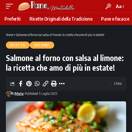
Aa
Font
Resizer
Preferiti
Ricette Originali della Tradizione
Pane e focacce
Home
»
Salmone al forno con salsa al limone: la ricetta che amo di più in estate!
RICETTA
SECONDI
Salmone al forno con salsa al limone:
la ricetta che amo di più in estate!
3 Min
Di
Maria
Published 5 Luglio 2025