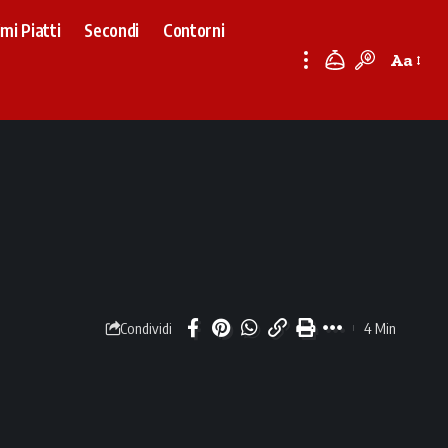
imi Piatti
Secondi
Contorni
Aa
Font
Resizer
4 Min
Condividi