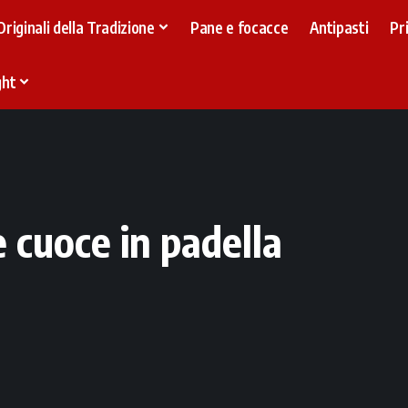
Originali della Tradizione
Pane e focacce
Antipasti
Pr
ght
e cuoce in padella