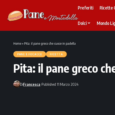
Preferiti
Ricette 
Dolci
Mondo Li
Home
»
Pita: il pane greco che cuoce in padella
PANE E FOCACCE
RICETTA
Pita: il pane greco ch
Di
Francesca
Published 11 Marzo 2024