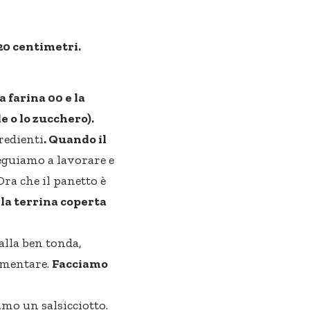
20 centimetri.
 farina 00 e la
e o lo zucchero).
redienti
. Quando il
eguiamo a lavorare e
ra che il panetto è
la terrina coperta
lla ben tonda,
limentare.
Facciamo
amo un salsicciotto.