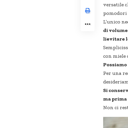
versatile 
pomodori 
L’unico neo
di volume 
lievitare 
Sempliciss
con miele o
Possiamo p
Per una re
desideriam
Si conserv
ma prima d
Non ci rest