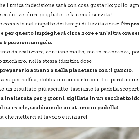
che l’unica indecisione sarà con cosa gustarlo: pollo, ag
secchi
, verdure grigliate… e la cena è servita!
 consiste nel rispetto dei tempi di lievitazione:
l’impas
e per questo impiegherà circa 2 ore e un’altra ora se
le 6 porzioni singole.
imo da realizzare, contiene malto, ma in mancanza, po
 zucchero, nella stessa identica dose.
repararlo a mano o nella planetaria con il gancio.
sa super soffice, dobbiamo cuocerlo con il coperchio ins
o un risultato più asciutto, lasciamo la padella scopert
a inalterata per 3 giorni, sigillate in un sacchetto id
i servirle, scaldiamole un attimo in padella!
a che metterci al lavoro e iniziare!