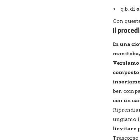
q.b. di
o
Con queste
Il proce
In una cio
manitoba, 
Versiamo l
composto 
inseriamo 
ben compa
con un can
Riprendiam
ungiamo il
lievitare 
Trascorso 