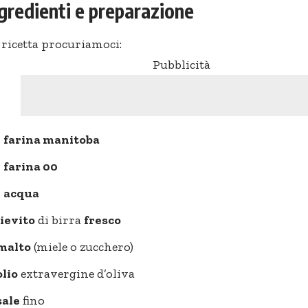
ngredienti e preparazione
 ricetta procuriamoci:
Pubblicità
i
farina manitoba
i
farina 00
i
acqua
lievito
di birra
fresco
malto
(miele o zucchero)
olio
extravergine d’oliva
sale
fino