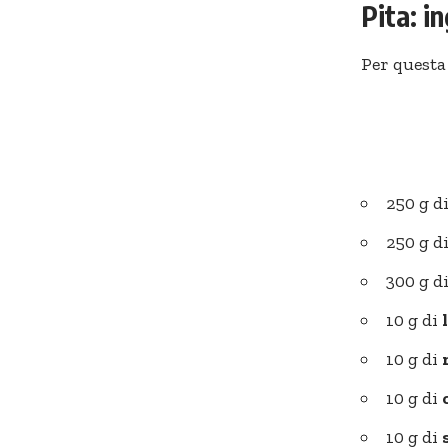
Pita: i
Per questa
250 g d
250 g d
300 g d
10 g di
10 g di
10 g di
10 g di