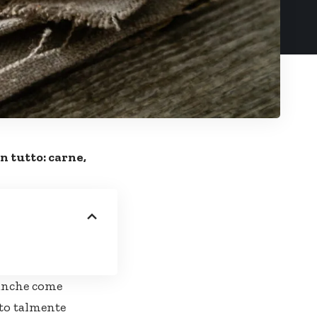
on tutto: carne,
 anche come
to talmente