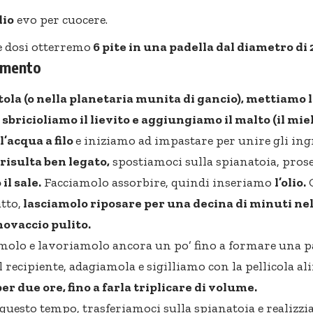
lio
evo per cuocere.
 dosi otterremo
6 pite in una padella dal diametro di 
dimento
tola (o nella planetaria munita di gancio), mettiamo la
sbricioliamo il lievito e aggiungiamo il malto (il miel
’acqua a filo
e iniziamo ad impastare per unire gli ing
risulta ben legato,
spostiamoci sulla spianatoia, pros
il sale.
Facciamolo assorbire, quindi inseriamo
l’olio.
O
tto,
lasciamolo riposare per una decina di minuti nel
ovaccio pulito.
olo e lavoriamolo ancora un po’ fino a formare una pa
 recipiente, adagiamola e sigilliamo con la pellicola a
per due ore, fino a farla triplicare di volume.
questo tempo, trasferiamoci sulla spianatoia e realizzi