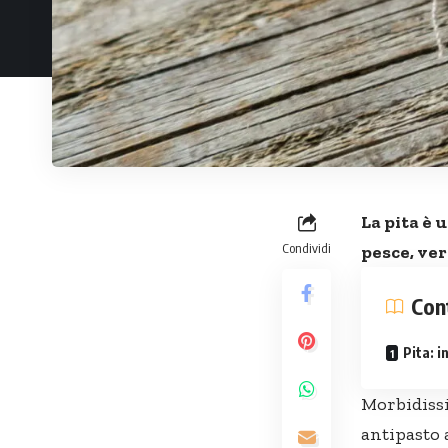
La pita è 
Condividi
pesce, ve
Con
Pita: 
Morbidissi
antipasto 