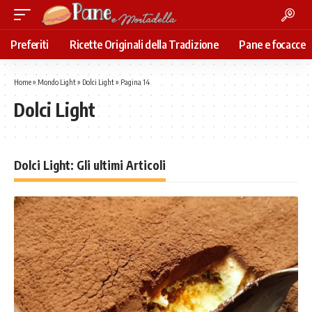
Preferiti
Ricette Originali della Tradizione
Pane e focacce
Home
»
Mondo Light
»
Dolci Light
»
Pagina 14
Dolci Light
Dolci Light: Gli ultimi Articoli