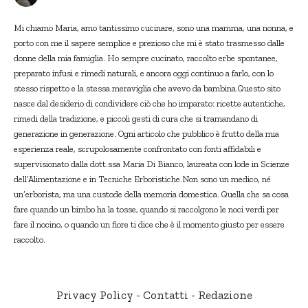
Mi chiamo Maria, amo tantissimo cucinare, sono una mamma, una nonna, e
porto con me il sapere semplice e prezioso che mi è stato trasmesso dalle
donne della mia famiglia. Ho sempre cucinato, raccolto erbe spontanee,
preparato infusi e rimedi naturali, e ancora oggi continuo a farlo, con lo
stesso rispetto e la stessa meraviglia che avevo da bambina.Questo sito
nasce dal desiderio di condividere ciò che ho imparato: ricette autentiche,
rimedi della tradizione, e piccoli gesti di cura che si tramandano di
generazione in generazione. Ogni articolo che pubblico è frutto della mia
esperienza reale, scrupolosamente confrontato con fonti affidabili e
supervisionato dalla dott.ssa Maria Di Bianco, laureata con lode in Scienze
dell’Alimentazione e in Tecniche Erboristiche.Non sono un medico, né
un’erborista, ma una custode della memoria domestica. Quella che sa cosa
fare quando un bimbo ha la tosse, quando si raccolgono le noci verdi per
fare il nocino, o quando un fiore ti dice che è il momento giusto per essere
raccolto.
Privacy Policy
-
Contatti
-
Redazione