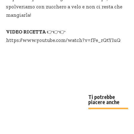
spolveriamo con zucchero a velo e non ci resta che
mangiarla!
VIDEO RICETTA
👉👉👉
https://www.youtube.com/watch?v=fFe_rQtYIuQ
Ti potrebbe
piacere anche