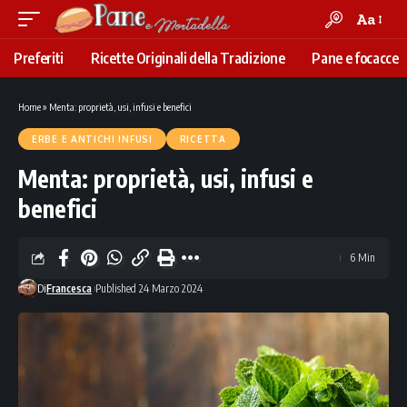
Aa
Font
Resizer
Preferiti
Ricette Originali della Tradizione
Pane e focacce
Home
»
Menta: proprietà, usi, infusi e benefici
ERBE E ANTICHI INFUSI
RICETTA
Menta: proprietà, usi, infusi e
benefici
6 Min
Di
Francesca
Published 24 Marzo 2024