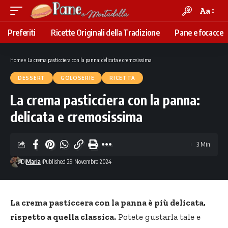
Aa
Font
Resizer
Preferiti
Ricette Originali della Tradizione
Pane e focacce
Home
»
La crema pasticciera con la panna: delicata e cremosissima
DESSERT
GOLOSERIE
RICETTA
La crema pasticciera con la panna:
delicata e cremosissima
3 Min
Di
Maria
Published 29 Novembre 2024
La
crema pasticcera
con la panna è più delicata,
rispetto a quella classica.
Potete gustarla tale e