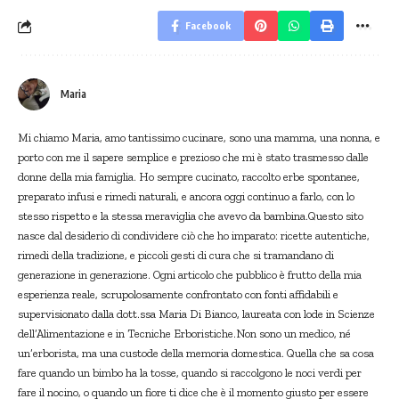
Facebook
Maria
Mi chiamo Maria, amo tantissimo cucinare, sono una mamma, una nonna, e
porto con me il sapere semplice e prezioso che mi è stato trasmesso dalle
donne della mia famiglia. Ho sempre cucinato, raccolto erbe spontanee,
preparato infusi e rimedi naturali, e ancora oggi continuo a farlo, con lo
stesso rispetto e la stessa meraviglia che avevo da bambina.Questo sito
nasce dal desiderio di condividere ciò che ho imparato: ricette autentiche,
rimedi della tradizione, e piccoli gesti di cura che si tramandano di
generazione in generazione. Ogni articolo che pubblico è frutto della mia
esperienza reale, scrupolosamente confrontato con fonti affidabili e
supervisionato dalla dott.ssa Maria Di Bianco, laureata con lode in Scienze
dell’Alimentazione e in Tecniche Erboristiche.Non sono un medico, né
un’erborista, ma una custode della memoria domestica. Quella che sa cosa
fare quando un bimbo ha la tosse, quando si raccolgono le noci verdi per
fare il nocino, o quando un fiore ti dice che è il momento giusto per essere