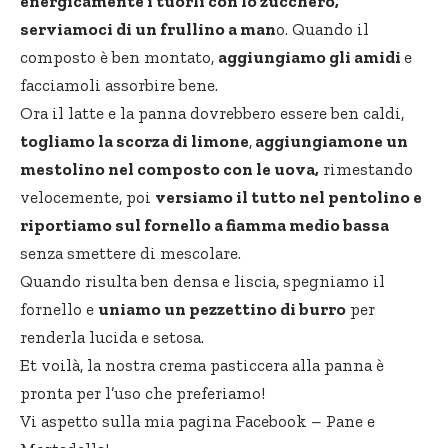
energicamente i tuorli con lo zucchero,
serviamoci di un frullino a man
o. Quando il
composto è ben montato,
aggiungiamo gli amidi
e
facciamoli assorbire bene.
Ora il latte e la panna dovrebbero essere ben caldi,
togliamo la scorza di limone
,
aggiungiamone un
mestolino nel composto con le uova,
rimestando
velocemente, poi
versiamo il tutto nel pentolino e
riportiamo sul fornello a fiamma medio bassa
senza smettere di mescolare.
Quando risulta ben densa e liscia, spegniamo il
fornello e
uniamo un pezzettino di burro
per
renderla lucida e setosa.
Et voilà, la nostra crema pasticcera alla panna è
pronta per l’uso che preferiamo!
Vi aspetto sulla mia pagina Facebook –
Pane e