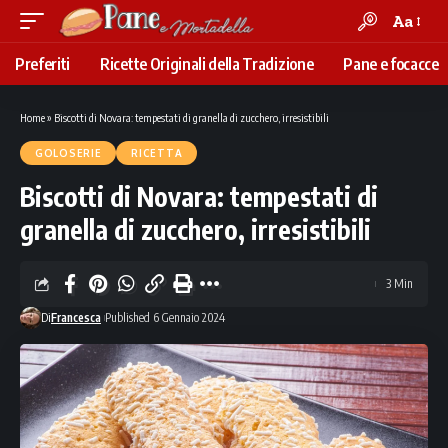
Aa
Font
Resizer
Preferiti
Ricette Originali della Tradizione
Pane e focacce
Home
»
Biscotti di Novara: tempestati di granella di zucchero, irresistibili
GOLOSERIE
RICETTA
Biscotti di Novara: tempestati di
granella di zucchero, irresistibili
3 Min
Di
Francesca
Published 6 Gennaio 2024