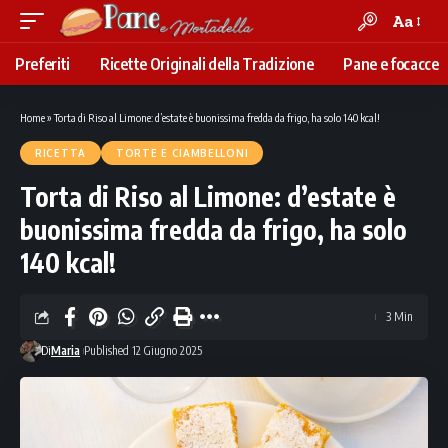
Aa
Font
Resizer
Preferiti
Ricette Originali della Tradizione
Pane e focacce
Home
»
Torta di Riso al Limone: d’estate è buonissima fredda da frigo, ha solo 140 kcal!
RICETTA
TORTE E CIAMBELLONI
Torta di Riso al Limone: d’estate è
buonissima fredda da frigo, ha solo
140 kcal!
3 Min
Di
Maria
Published 12 Giugno 2025