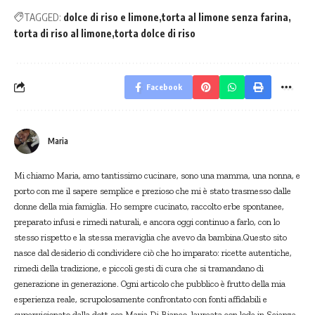
TAGGED:
dolce di riso e limone
torta al limone senza farina
torta di riso al limone
torta dolce di riso
Facebook
Maria
Mi chiamo Maria, amo tantissimo cucinare, sono una mamma, una nonna, e
porto con me il sapere semplice e prezioso che mi è stato trasmesso dalle
donne della mia famiglia. Ho sempre cucinato, raccolto erbe spontanee,
preparato infusi e rimedi naturali, e ancora oggi continuo a farlo, con lo
stesso rispetto e la stessa meraviglia che avevo da bambina.Questo sito
nasce dal desiderio di condividere ciò che ho imparato: ricette autentiche,
rimedi della tradizione, e piccoli gesti di cura che si tramandano di
generazione in generazione. Ogni articolo che pubblico è frutto della mia
esperienza reale, scrupolosamente confrontato con fonti affidabili e
supervisionato dalla dott.ssa Maria Di Bianco, laureata con lode in Scienze