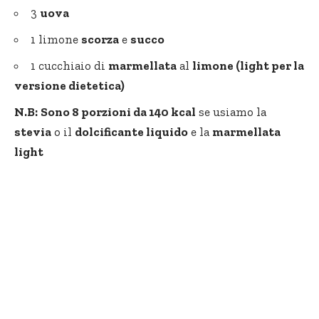
3
uova
1 limone
scorza
e
succo
1 cucchiaio di
marmellata
al
limone (light per la
versione dietetica)
N.B:
Sono 8 porzioni da 140 kcal
se usiamo la
stevia
o il
dolcificante liquido
e la
marmellata
light