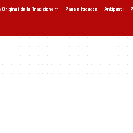
 Originali della Tradizione
Pane e focacce
Antipasti
P