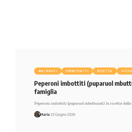
ANTIPASTI
PRIMI PIATTI
RICETTA
SECO
Peperoni imbottiti (puparuol mbuttun
famiglia
Peperoni imbottiti (puparuol mbuttunat): la ricetta dell
Maria
23 Giugno 2026