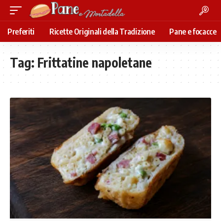
Preferiti
Ricette Originali della Tradizione
Pane e focacce
Tag:
Frittatine napoletane