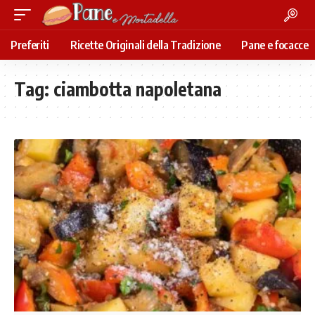
Preferiti
Ricette Originali della Tradizione
Pane e focacce
Tag:
ciambotta napoletana