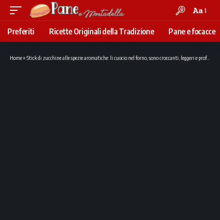
Aa
Font
Resizer
Preferiti
Ricette Originali della Tradizione
Pane e focacce
Home
»
Stick di zucchine alle spezie aromatiche: li cuocio nel forno, sono croccanti, leggeri e profumati