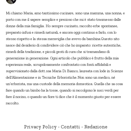
Mi chiamo Maria, amo tantissimo cucinare, sono una mamma, una nonna, e
porto con me il sapere semplice e prezioso che mi è stato trasmesso dalle
donne della mia famiglia. Ho sempre cucinato, raccolto erbe spontanee,
preparato infusi e rimedi naturali, e ancora oggi continuo a farlo, con lo
stesso rispetto e la stessa meraviglia che avevo da bambina.Questo sito
nasce dal desiderio di condividere ciò che ho imparato: ricette autentiche,
rimedi della tradizione, e piccoli gesti di cura che si tramandano di
generazione in generazione. Ogni articolo che pubblico è frutto della mia
esperienza reale, scrupolosamente confrontato con fonti affidabili e
supervisionato dalla dott.ssa Maria Di Bianco, laureata con lode in Scienze
dell’Alimentazione e in Tecniche Erboristiche.Non sono un medico, né
un’erborista, ma una custode della memoria domestica. Quella che sa cosa
fare quando un bimbo ha la tosse, quando si raccolgono le noci verdi per
fare il nocino, o quando un fiore ti dice che è il momento giusto per essere
raccolto.
Privacy Policy
-
Contatti
-
Redazione