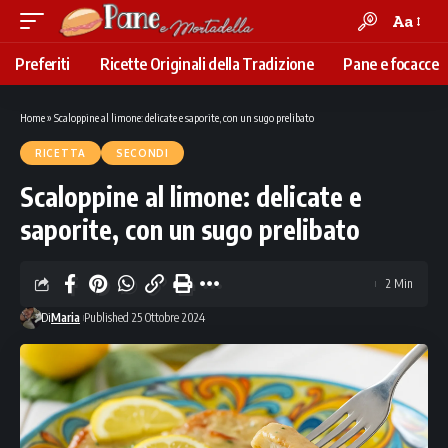
Aa
Font
Resizer
Preferiti
Ricette Originali della Tradizione
Pane e focacce
Home
»
Scaloppine al limone: delicate e saporite, con un sugo prelibato
RICETTA
SECONDI
Scaloppine al limone: delicate e
saporite, con un sugo prelibato
2 Min
Di
Maria
Published 25 Ottobre 2024