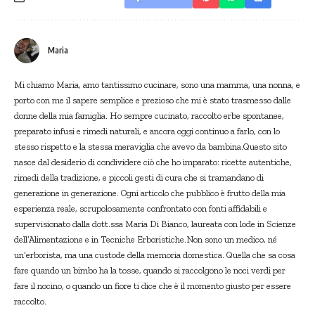
Maria
Mi chiamo Maria, amo tantissimo cucinare, sono una mamma, una nonna, e
porto con me il sapere semplice e prezioso che mi è stato trasmesso dalle
donne della mia famiglia. Ho sempre cucinato, raccolto erbe spontanee,
preparato infusi e rimedi naturali, e ancora oggi continuo a farlo, con lo
stesso rispetto e la stessa meraviglia che avevo da bambina.Questo sito
nasce dal desiderio di condividere ciò che ho imparato: ricette autentiche,
rimedi della tradizione, e piccoli gesti di cura che si tramandano di
generazione in generazione. Ogni articolo che pubblico è frutto della mia
esperienza reale, scrupolosamente confrontato con fonti affidabili e
supervisionato dalla dott.ssa Maria Di Bianco, laureata con lode in Scienze
dell’Alimentazione e in Tecniche Erboristiche.Non sono un medico, né
un’erborista, ma una custode della memoria domestica. Quella che sa cosa
fare quando un bimbo ha la tosse, quando si raccolgono le noci verdi per
fare il nocino, o quando un fiore ti dice che è il momento giusto per essere
raccolto.