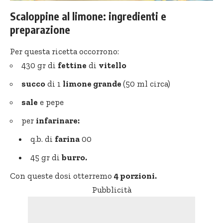
Scaloppine al limone: ingredienti e
preparazione
Per questa ricetta occorrono:
430 gr di
fettine
di
vitello
succo
di 1
limone grande
(50 ml circa)
sale
e pepe
per
infarinare:
q.b. di
farina
00
45 gr di
burro.
Con queste dosi otterremo
4 porzioni.
Pubblicità