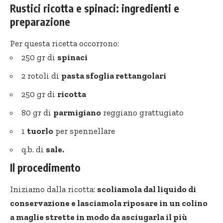
Rustici ricotta e spinaci: ingredienti e
preparazione
Per questa ricetta occorrono:
250 gr di
spinaci
2 rotoli di
pasta sfoglia
rettangolari
250 gr di
ricotta
80 gr di
parmigiano
reggiano grattugiato
1
tuorlo
per spennellare
q.b. di
sale.
Il procedimento
Iniziamo dalla ricotta:
scoliamola dal liquido di
conservazione e lasciamola riposare in un colino
a maglie strette in modo da asciugarla il più