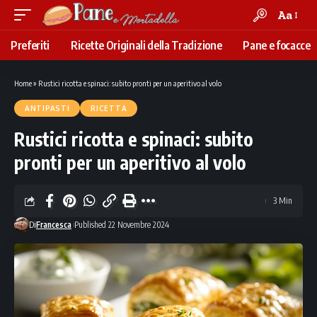
Aa
Font
Resizer
Preferiti
Ricette Originali della Tradizione
Pane e focacce
Home
»
Rustici ricotta e spinaci: subito pronti per un aperitivo al volo
ANTIPASTI
RICETTA
Rustici ricotta e spinaci: subito
pronti per un aperitivo al volo
3 Min
Di
Francesca
Published 22 Novembre 2024