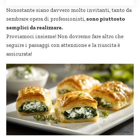
Nonostante siano davvero molto invitanti, tanto da
sembrare opera di professionisti,
sono piuttosto
semplici da realizzare.
Proviamoci insieme! Non dovremo fare altro che
seguire i passaggi con attenzione e la riuscita è
assicurata!