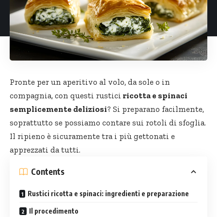
Pronte per un aperitivo al volo, da sole o in
compagnia, con questi rustici
ricotta e spinaci
semplicemente deliziosi
? Si preparano facilmente,
soprattutto se possiamo contare sui rotoli di sfoglia.
Il ripieno è sicuramente tra i più gettonati e
apprezzati da tutti.
Contents
Rustici ricotta e spinaci: ingredienti e preparazione
Il procedimento