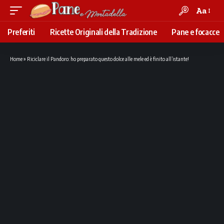
Aa
Font
Resizer
Preferiti
Ricette Originali della Tradizione
Pane e focacce
Home
»
Riciclare il Pandoro: ho preparato questo dolce alle mele ed è finito all’istante!