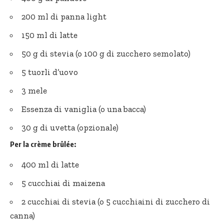
200 ml di panna light
150 ml di latte
50 g di stevia (o 100 g di zucchero semolato)
5 tuorli d’uovo
3 mele
Essenza di vaniglia (o una bacca)
30 g di uvetta (opzionale)
Per la crème brûlée:
400 ml di latte
5 cucchiai di maizena
2 cucchiai di stevia (o 5 cucchiaini di zucchero di
canna)