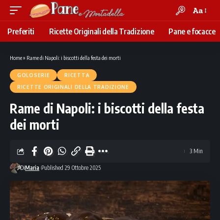
Aa
Font
Resizer
Preferiti
Ricette Originali della Tradizione
Pane e focacce
Home
»
Rame di Napoli: i biscotti della festa dei morti
GOLOSERIE
RICETTA
RICETTE ORIGINALI DELLA TRADIZIONE
Rame di Napoli: i biscotti della festa
dei morti
3 Min
Di
Maria
Published 29 Ottobre 2025