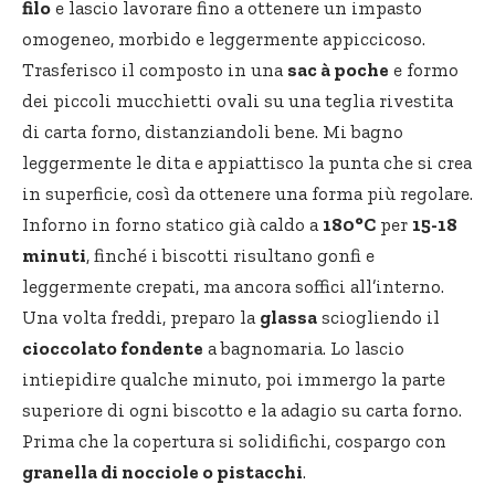
filo
e lascio lavorare fino a ottenere un impasto
omogeneo, morbido e leggermente appiccicoso.
Trasferisco il composto in una
sac à poche
e formo
dei piccoli mucchietti ovali su una teglia rivestita
di carta forno, distanziandoli bene. Mi bagno
leggermente le dita e appiattisco la punta che si crea
in superficie, così da ottenere una forma più regolare.
Inforno in forno statico già caldo a
180°C
per
15-18
minuti
, finché i biscotti risultano gonfi e
leggermente crepati, ma ancora soffici all’interno.
Una volta freddi, preparo la
glassa
sciogliendo il
cioccolato fondente
a bagnomaria. Lo lascio
intiepidire qualche minuto, poi immergo la parte
superiore di ogni biscotto e la adagio su carta forno.
Prima che la copertura si solidifichi, cospargo con
granella di nocciole o pistacchi
.