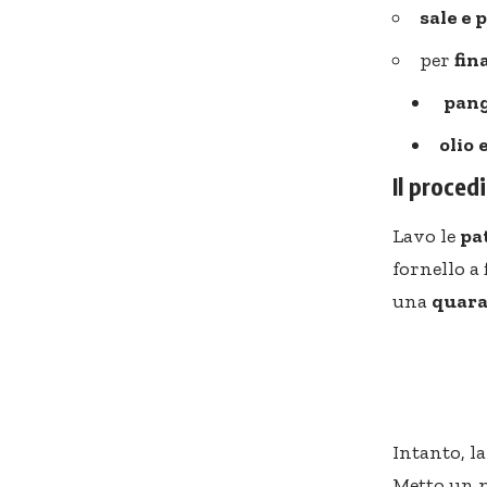
sale e 
per
fin
pang
olio
Il proce
Lavo le
pa
fornello a
una
quara
Intanto, l
Metto un pi