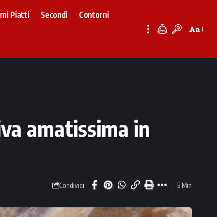
imi Piatti
Secondi
Contorni
Aa
Font
Resizer
tiva amatissima in
5 Min
Condividi