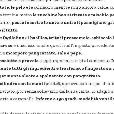
tate, le pelo
e
le
schiaccio mentre sono ancora calde, co
sa terrina metto
le zucchine ben strizzate e mischio pe
punto,
posso inserire le uova e unire il parmigiano g
il tutto.
le
foglioline
di
basilico, trito il prezzemolo, schiaccio 
 arese
e inserisco anche questi nell’impasto precedente
i e
incorporo pangrattato, sale e pepe.
rosciutto e provola
e aggiungo entrambi al composto.
I
nte tutti gli ingredienti e trasferisco l’impasto su u
ggermente oleato e spolverato con pangrattato.
cilindro con le mani
(pulite!), spruzzo con un po’ di ol
attato, poi senza sollevarlo dalla sua carta, lo adagio s
carta a caramella.
Inforno a 190 gradi, modalità ventil
ello dorato, lo sforno e porto in tavola ancora fumante