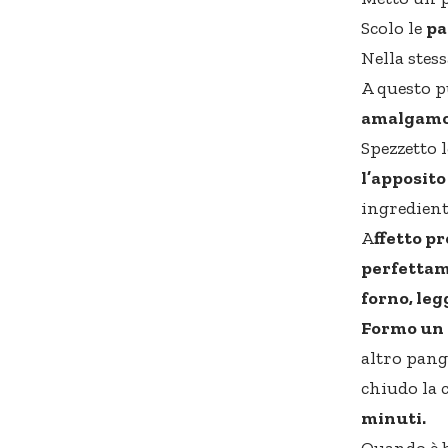
Scolo le
pa
Nella stes
A questo 
amalgamo 
Spezzetto 
l’apposito
ingredient
A
ffetto p
perfettame
forno, le
Formo un 
altro pangr
chiudo la 
minuti.
Quando è b