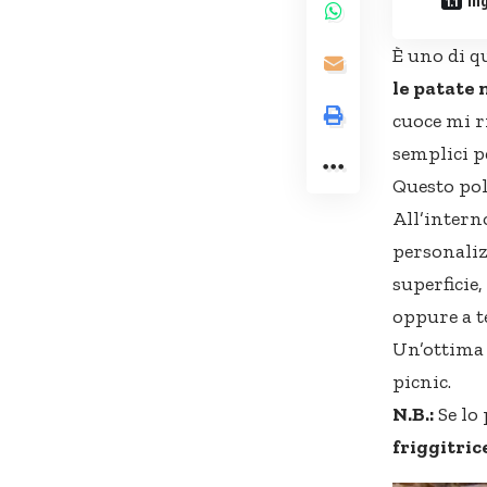
In
È uno di q
le patate
cuoce mi r
semplici p
Questo pol
All’intern
personaliz
superficie,
oppure a t
Un’ottima 
picnic.
N.B.:
Se lo
friggitric