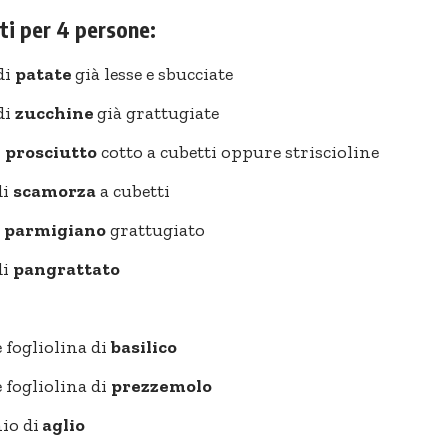
ti per 4 persone:
di
patate
già lesse e sbucciate
di
zucchine
già grattugiate
i
prosciutto
cotto a cubetti oppure striscioline
di
scamorza
a cubetti
i
parmigiano
grattugiato
di
pangrattato
 fogliolina di
basilico
 fogliolina di
prezzemolo
hio di
aglio