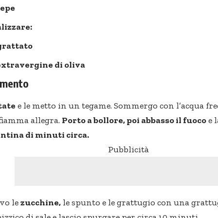
pepe
alizzare:
rattato
extravergine di oliva
dimento
tate
e le metto in un tegame. Sommergo con l’acqua fred
 fiamma allegra.
Porto a bollore, poi abbasso il fuoco
e l
ntina di minuti circa.
Pubblicità
avo le
zucchine,
le spunto e le grattugio con una grattug
zzico di sale e lascio spurgare per circa 10 minuti.