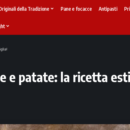
Originali della Tradizione
Pane e focacce
Antipasti
Pr
ght
glia!
e e patate: la ricetta es