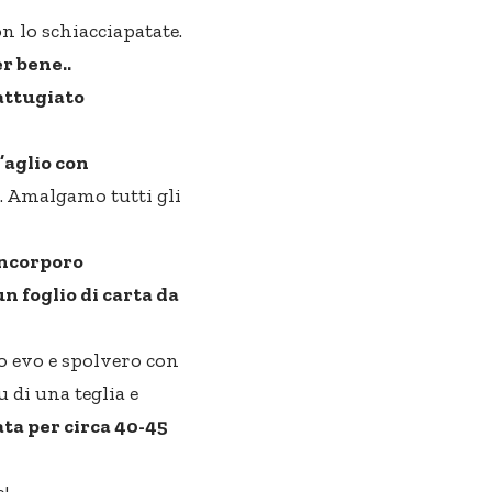
n lo schiacciapatate.
r bene..
rattugiato
l’aglio con
. Amalgamo tutti gli
ncorporo
n foglio di carta da
io evo e spolvero con
u di una teglia e
ata per circa 40-45
!