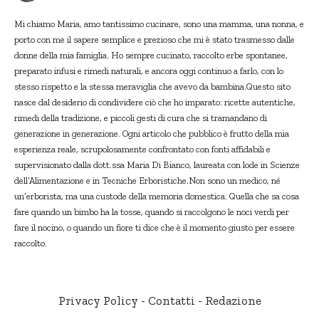
Mi chiamo Maria, amo tantissimo cucinare, sono una mamma, una nonna, e
porto con me il sapere semplice e prezioso che mi è stato trasmesso dalle
donne della mia famiglia. Ho sempre cucinato, raccolto erbe spontanee,
preparato infusi e rimedi naturali, e ancora oggi continuo a farlo, con lo
stesso rispetto e la stessa meraviglia che avevo da bambina.Questo sito
nasce dal desiderio di condividere ciò che ho imparato: ricette autentiche,
rimedi della tradizione, e piccoli gesti di cura che si tramandano di
generazione in generazione. Ogni articolo che pubblico è frutto della mia
esperienza reale, scrupolosamente confrontato con fonti affidabili e
supervisionato dalla dott.ssa Maria Di Bianco, laureata con lode in Scienze
dell’Alimentazione e in Tecniche Erboristiche.Non sono un medico, né
un’erborista, ma una custode della memoria domestica. Quella che sa cosa
fare quando un bimbo ha la tosse, quando si raccolgono le noci verdi per
fare il nocino, o quando un fiore ti dice che è il momento giusto per essere
raccolto.
Privacy Policy
-
Contatti
-
Redazione