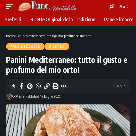
Aa
Font
Resizer
Preferiti
Ricette Originali della Tradizione
Pane e focacce
Home
»
Panini Mediterraneo: tutto il gusto e profumo del mio orto!
PANE E FOCACCE
RICETTA
Panini Mediterraneo: tutto il gusto e
profumo del mio orto!
4 Min
Di
Maria
Published 14 Luglio 2025