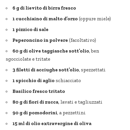
6 g di lievito di birra fresco
1 cucchiaino di malto d’orzo
(oppure miele)
1 pizzico di sale
Peperoncino in polvere
(facoltativo)
60 g di olive taggiasche sott’olio
, ben
sgocciolate e tritate
3 filetti di acciughe sott’olio
, spezzettati
1 spicchio di aglio
schiacciato
Basilico fresco tritato
80 g di fiori di zucca
, lavati e tagliuzzati
90 g di pomodorini
, a pezzettini
15 ml di olio extravergine di oliva