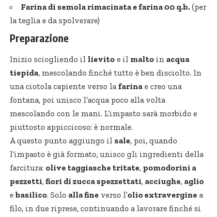
Farina di semola rimacinata e farina 00 q.b.
(per
la teglia e da spolverare)
Preparazione
Inizio sciogliendo il
lievito
e il
malto
in
acqua
tiepida
, mescolando finché tutto è ben disciolto. In
una ciotola capiente verso la
farina
e creo una
fontana, poi unisco l’acqua poco alla volta
mescolando con le mani. L’impasto sarà morbido e
piuttosto appiccicoso: è normale.
A questo punto aggiungo il
sale
, poi, quando
l’impasto è già formato, unisco gli ingredienti della
farcitura:
olive taggiasche tritate
,
pomodorini a
pezzetti
,
fiori di zucca spezzettati
,
acciughe
,
aglio
e
basilico
. Solo
alla fine
verso l’
olio extravergine
a
filo, in due riprese, continuando a lavorare finché si