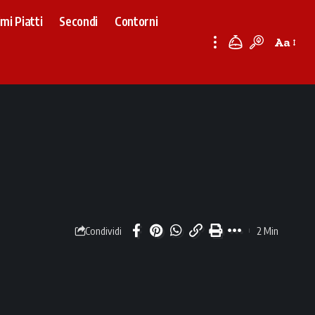
imi Piatti
Secondi
Contorni
Aa
Font
Resizer
2 Min
Condividi