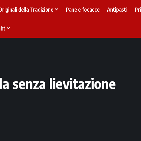
Originali della Tradizione
Pane e focacce
Antipasti
Pr
ght
lla senza lievitazione