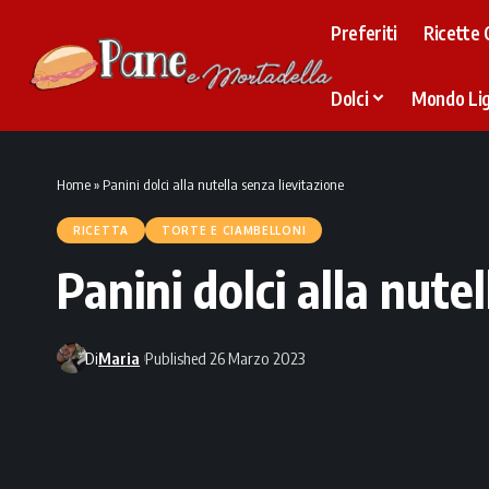
Preferiti
Ricette 
Dolci
Mondo Li
Home
»
Panini dolci alla nutella senza lievitazione
RICETTA
TORTE E CIAMBELLONI
Panini dolci alla nute
Di
Maria
Published 26 Marzo 2023