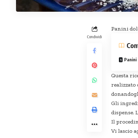
Panini dol
Condividi
Con
Panini 
Questa ric
realizzato
donandogli
Gli ingred
dispense. 
Il procedi
Vi lascio 