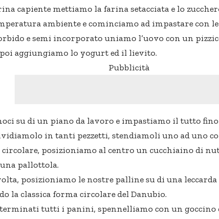
rina capiente mettiamo la farina setacciata e lo zucche
emperatura ambiente e cominciamo ad impastare con le
rbido e semi incorporato uniamo l’uovo con un pizzico
 poi aggiungiamo lo yogurt ed il lievito.
Pubblicità
oci su di un piano da lavoro e impastiamo il tutto fino
ividiamolo in tanti pezzetti, stendiamoli uno ad uno c
circolare, posizioniamo al centro un cucchiaino di nu
na pallottola.
olta, posizioniamo le nostre palline su di una leccarda 
do la classica forma circolare del Danubio.
terminati tutti i panini, spennelliamo con un goccino d