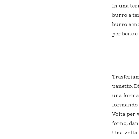
In una ter
burro a t
burro e mo
per bene e
Trasferiam
panetto. D
una forma 
formando u
Volta per v
forno, dan
Una volta 