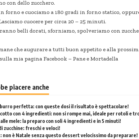
o con dello zucchero.
n forno e cuociamo a 180 gradi in forno statico, oppur
 Lasciamo cuocere per circa 20 – 25 minuti.
anno belli dorati, sforniamo, spolveriamo con zucche
ane che augurare a tutti buon appetito e alla prossima
 sulla mia pagina Facebook –
Pane e Mortadella
bbe piacere anche
burro perfetta: con queste dosi il risultato è spettacolare!
cotto con 4 ingredienti: non si rompe mai, ideale per rotoli e tr
alle mele: la preparo con soli 4 ingredienti e in 5 minuti!
 di zucchine: freschi e veloci!
: non è Natale senza questo dessert velocissimo da preparare!