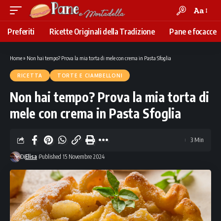
Aa
Font
Resizer
Preferiti
Ricette Originali della Tradizione
Pane e focacce
Home
»
Non hai tempo? Prova la mia torta di mele con crema in Pasta Sfoglia
RICETTA
TORTE E CIAMBELLONI
Non hai tempo? Prova la mia torta di
mele con crema in Pasta Sfoglia
3 Min
Di
Elisa
Published 15 Novembre 2024