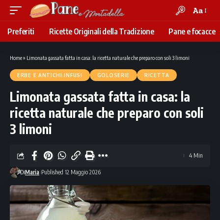
Aa
Font
Resizer
Preferiti
Ricette Originali della Tradizione
Pane e focacce
Home
»
Limonata gassata fatta in casa: la ricetta naturale che preparo con soli 3 limoni
ERBE E ANTICHI INFUSI
GOLOSERIE
RICETTA
Limonata gassata fatta in casa: la
ricetta naturale che preparo con soli
3 limoni
4 Min
Di
Maria
Published 12 Maggio 2026