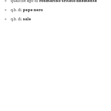
qualche ago di
rosmarino tritato finemente
q.b. di
pepe nero
q.b. di
sale