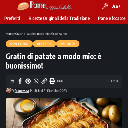
Aa
Font
Resizer
Preferiti
Ricette Originali della Tradizione
Pane e focacce
Home
»
Gratin di patate a modo mio: è buonissimo!
CONTORNI
RICETTA
SECONDI
Gratin di patate a modo mio: è
buonissimo!
3 Min
Di
Francesca
Published 31 Dicembre 2023