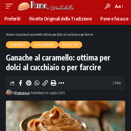
Aa
Font
Resizer
Preferiti
Ricette Originali della Tradizione
Pane e focacce
Home
»
Ganache al caramello: ottima per dolci al cucchiaio o per farcire
DESSERT
GOLOSERIE
RICETTA
Ganache al caramello: ottima per
dolci al cucchiaio o per farcire
2 Min
Di
Francesca
Published 24 Luglio 2025