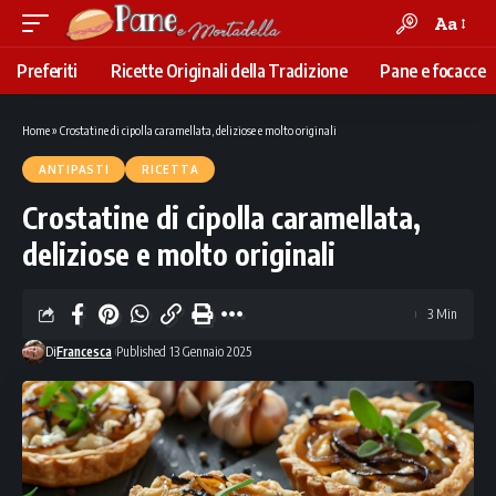
Aa
Font
Resizer
Preferiti
Ricette Originali della Tradizione
Pane e focacce
Home
»
Crostatine di cipolla caramellata, deliziose e molto originali
ANTIPASTI
RICETTA
Crostatine di cipolla caramellata,
deliziose e molto originali
3 Min
Di
Francesca
Published 13 Gennaio 2025