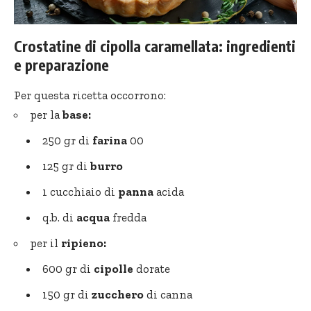
Crostatine di cipolla caramellata: ingredienti
e preparazione
Per questa ricetta occorrono:
per la
base:
250 gr di
farina
00
125 gr di
burro
1 cucchiaio di
panna
acida
q.b. di
acqua
fredda
per il
ripieno:
600 gr di
cipolle
dorate
150 gr di
zucchero
di canna