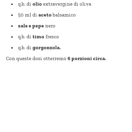
q.b. di
olio
extravergine di oliva
50 ml di
aceto
balsamico
sale e
pepe
nero
q.b. di
timo
fresco
q.b. di
gorgonzola.
Con queste dosi otterremo
6 porzioni circa.