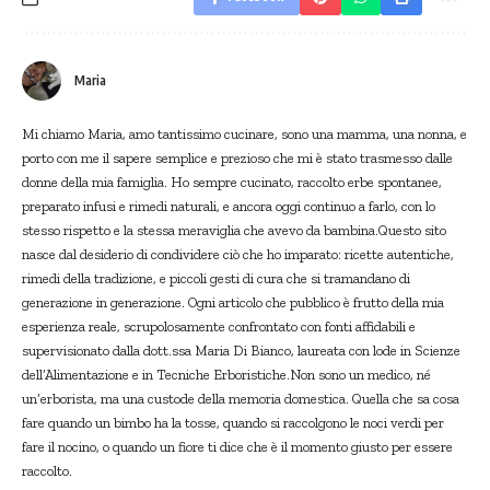
Maria
Mi chiamo Maria, amo tantissimo cucinare, sono una mamma, una nonna, e
porto con me il sapere semplice e prezioso che mi è stato trasmesso dalle
donne della mia famiglia. Ho sempre cucinato, raccolto erbe spontanee,
preparato infusi e rimedi naturali, e ancora oggi continuo a farlo, con lo
stesso rispetto e la stessa meraviglia che avevo da bambina.Questo sito
nasce dal desiderio di condividere ciò che ho imparato: ricette autentiche,
rimedi della tradizione, e piccoli gesti di cura che si tramandano di
generazione in generazione. Ogni articolo che pubblico è frutto della mia
esperienza reale, scrupolosamente confrontato con fonti affidabili e
supervisionato dalla dott.ssa Maria Di Bianco, laureata con lode in Scienze
dell’Alimentazione e in Tecniche Erboristiche.Non sono un medico, né
un’erborista, ma una custode della memoria domestica. Quella che sa cosa
fare quando un bimbo ha la tosse, quando si raccolgono le noci verdi per
fare il nocino, o quando un fiore ti dice che è il momento giusto per essere
raccolto.