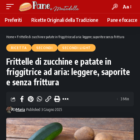
Aa
Font
Resizer
Preferiti
Ricette Originali della Tradizione
Pane e focacce
Home
»
Frittelle di zucchine e patate in friggitrice ad aria: leggere, saporite e senza frittura
RICETTA
SECONDI
SECONDI LIGHT
Frittelle di zucchine e patate in
friggitrice ad aria: leggere, saporite
e senza frittura
3 Min
Di
Maria
Published 3 Giugno 2025