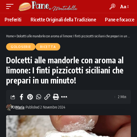
Aa
Font
Resizer
Preferiti
Ricette Originali della Tradizione
Pane e focacce
Home
»
Dolcetti alle mandorle con aroma al limone: I finti pizzicotti siciliani che prepari in un minuto!
GOLOSERIE
RICETTA
Dolcetti alle mandorle con aroma al
limone: I finti pizzicotti siciliani che
prepari in un minuto!
2 Min
Di
Maria
Published 2 Novembre 2024