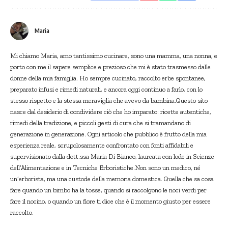
Maria
Mi chiamo Maria, amo tantissimo cucinare, sono una mamma, una nonna, e
porto con me il sapere semplice e prezioso che mi è stato trasmesso dalle
donne della mia famiglia. Ho sempre cucinato, raccolto erbe spontanee,
preparato infusi e rimedi naturali, e ancora oggi continuo a farlo, con lo
stesso rispetto e la stessa meraviglia che avevo da bambina.Questo sito
nasce dal desiderio di condividere ciò che ho imparato: ricette autentiche,
rimedi della tradizione, e piccoli gesti di cura che si tramandano di
generazione in generazione. Ogni articolo che pubblico è frutto della mia
esperienza reale, scrupolosamente confrontato con fonti affidabili e
supervisionato dalla dott.ssa Maria Di Bianco, laureata con lode in Scienze
dell’Alimentazione e in Tecniche Erboristiche.Non sono un medico, né
un’erborista, ma una custode della memoria domestica. Quella che sa cosa
fare quando un bimbo ha la tosse, quando si raccolgono le noci verdi per
fare il nocino, o quando un fiore ti dice che è il momento giusto per essere
raccolto.