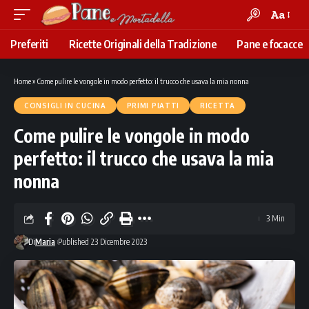
Aa
Font
Resizer
Preferiti
Ricette Originali della Tradizione
Pane e focacce
Home
»
Come pulire le vongole in modo perfetto: il trucco che usava la mia nonna
CONSIGLI IN CUCINA
PRIMI PIATTI
RICETTA
Come pulire le vongole in modo
perfetto: il trucco che usava la mia
nonna
3 Min
Di
Maria
Published 23 Dicembre 2023