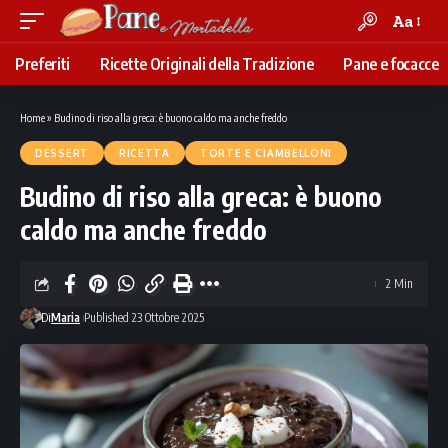
Aa
Font
Resizer
Preferiti
Ricette Originali della Tradizione
Pane e focacce
Home
»
Budino di riso alla greca: è buono caldo ma anche freddo
DESSERT
RICETTA
TORTE E CIAMBELLONI
Budino di riso alla greca: è buono
caldo ma anche freddo
2 Min
Di
Maria
Published 23 Ottobre 2025