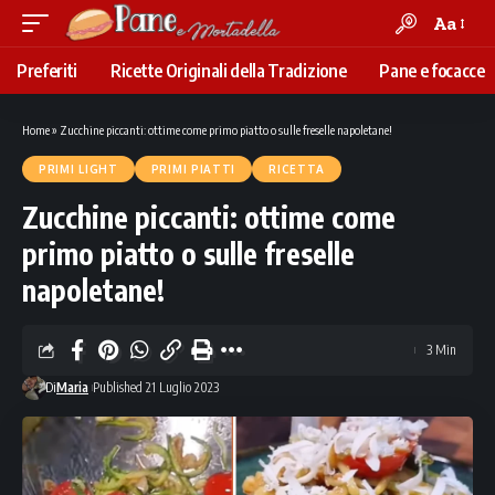
Aa
Font
Resizer
Preferiti
Ricette Originali della Tradizione
Pane e focacce
Home
»
Zucchine piccanti: ottime come primo piatto o sulle freselle napoletane!
PRIMI LIGHT
PRIMI PIATTI
RICETTA
Zucchine piccanti: ottime come
primo piatto o sulle freselle
napoletane!
3 Min
Di
Maria
Published 21 Luglio 2023