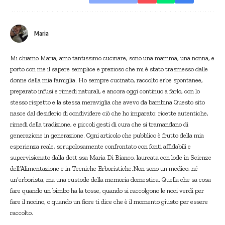
Maria
Mi chiamo Maria, amo tantissimo cucinare, sono una mamma, una nonna, e
porto con me il sapere semplice e prezioso che mi è stato trasmesso dalle
donne della mia famiglia. Ho sempre cucinato, raccolto erbe spontanee,
preparato infusi e rimedi naturali, e ancora oggi continuo a farlo, con lo
stesso rispetto e la stessa meraviglia che avevo da bambina.Questo sito
nasce dal desiderio di condividere ciò che ho imparato: ricette autentiche,
rimedi della tradizione, e piccoli gesti di cura che si tramandano di
generazione in generazione. Ogni articolo che pubblico è frutto della mia
esperienza reale, scrupolosamente confrontato con fonti affidabili e
supervisionato dalla dott.ssa Maria Di Bianco, laureata con lode in Scienze
dell’Alimentazione e in Tecniche Erboristiche.Non sono un medico, né
un’erborista, ma una custode della memoria domestica. Quella che sa cosa
fare quando un bimbo ha la tosse, quando si raccolgono le noci verdi per
fare il nocino, o quando un fiore ti dice che è il momento giusto per essere
raccolto.