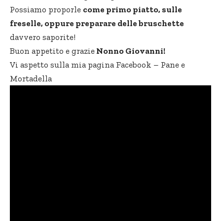
Possiamo proporle
come primo piatto, sulle
freselle, oppure preparare delle bruschette
davvero saporite!
Buon appetito e grazie
Nonno Giovanni!
Vi aspetto sulla mia pagina Facebook –
Pane e
Mortadella