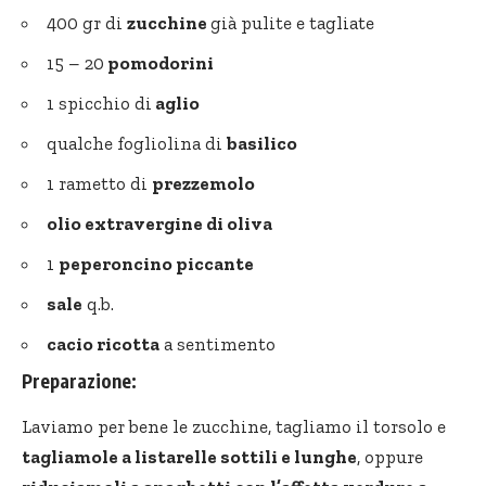
400 gr di
zucchine
già pulite e tagliate
15 – 20
pomodorini
1 spicchio di
aglio
qualche fogliolina di
basilico
1 rametto di
prezzemolo
olio extravergine di oliva
1
peperoncino piccante
sale
q.b.
cacio ricotta
a sentimento
Preparazione:
Laviamo per bene le zucchine, tagliamo il torsolo e
tagliamole a listarelle sottili e lunghe
, oppure