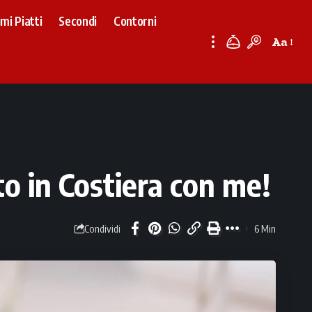
imi Piatti
Secondi
Contorni
Aa
Font
Resizer
rto in Costiera con me!
6 Min
Condividi