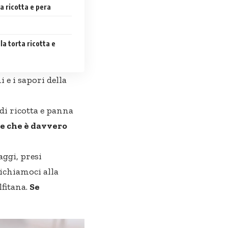
a ricotta e pera
a torta ricotta e
i e i sapori della
 di ricotta e panna
re che è davvero
aggi, presi
ichiamoci alla
fitana.
Se