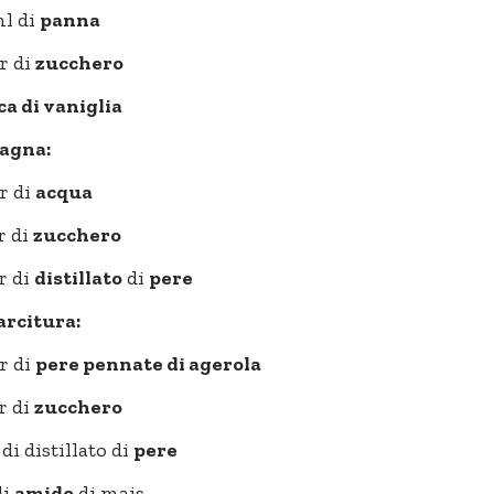
ml di
panna
r di
zucchero
ca di vaniglia
agna:
r di
acqua
r di
zucchero
r di
distillato
di
pere
arcitura:
r di
pere pennate di agerola
r di
zucchero
 di distillato di
pere
di
amido
di mais