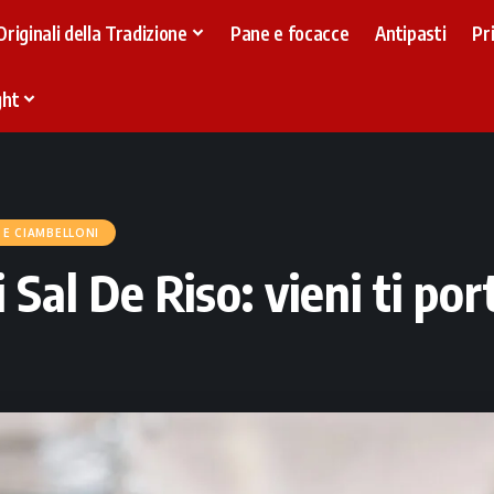
Originali della Tradizione
Pane e focacce
Antipasti
Pr
ght
E CIAMBELLONI
i Sal De Riso: vieni ti po