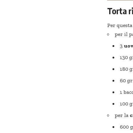
Torta r
Per questa
per il 
3
uo
130 g
180 g
60 gr
1 bac
100 g
per la
c
600 g