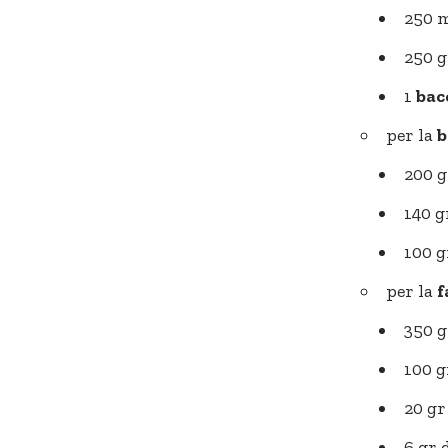
250 
250 g
1
bac
per la
b
200 g
140 g
100 g
per la
f
350 g
100 g
20 gr
6 gr 