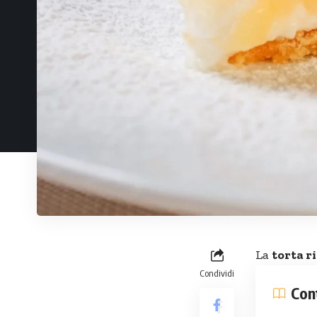
La
torta r
Condividi
Con