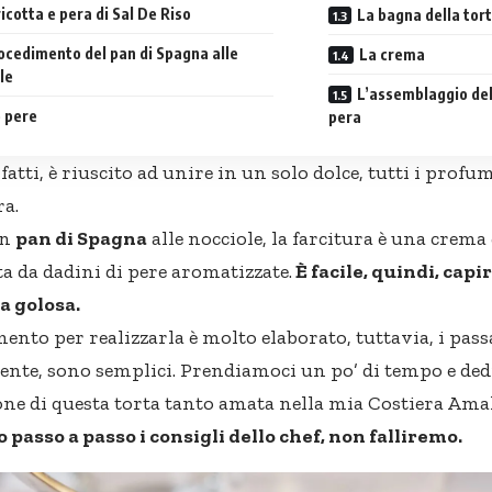
icotta e pera di Sal De Riso
La bagna della tort
ocedimento del pan di Spagna alle
La crema
le
L’assemblaggio dell
 pere
pera
fatti, è riuscito ad unire in un solo dolce, tutti i profum
ra.
un
pan di Spagna
alle nocciole, la farcitura è una crema
ta da dadini di pere aromatizzate.
È facile, quindi, capi
a golosa.
mento per realizzarla è molto elaborato, tuttavia, i pass
nte, sono semplici. Prendiamoci un po’ di tempo e ded
ne di questa torta tanto amata nella mia Costiera Amal
passo a passo i consigli dello chef, non falliremo.