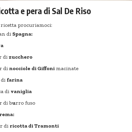
icotta e pera di Sal De Riso
 ricetta procuriamoci:
pan di
Spagna:
va
r di
zucchero
r di
nocciole
di Giffoni
macinate
 di
farina
ca di
vaniglia
r di b
u
rro fuso
rema:
r di
ricotta di Tramonti