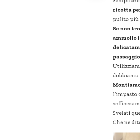
Semplice e
ricotta pe
pulito più 
Se non tr
ammollo i
delicatam
passaggio 
Utilizziam
dobbiamo es
Montiamo 
l’impasto 
sofficissi
Svelati que
Che ne dit