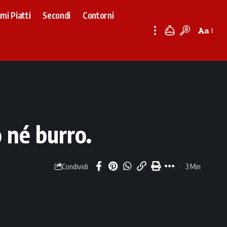
imi Piatti
Secondi
Contorni
Aa
Font
Resizer
 né burro.
3 Min
Condividi