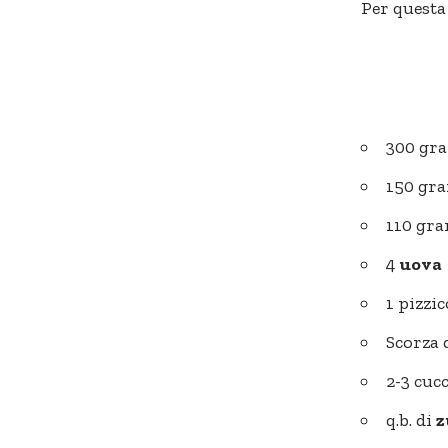
Per questa
300 gr
150 gr
110 gr
4
uova
1 pizzic
Scorza 
2-3 cuc
q.b. di
z