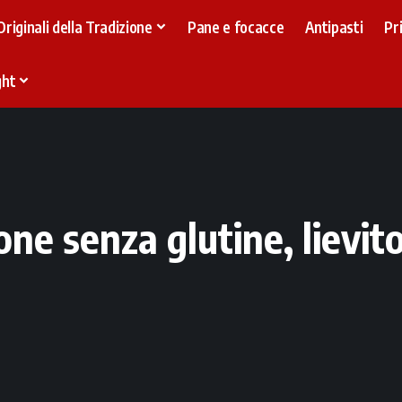
Originali della Tradizione
Pane e focacce
Antipasti
Pr
ght
ne senza glutine, lievito