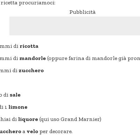
 ricetta procuriamoci:
Pubblicità
ammi di
ricotta
ammi di
mandorle
(oppure farina di mandorle già pron
ammi di
zucchero
o di
sale
di 1
limone
chiai di
liquore
(qui uso Grand Marnier)
ucchero
a
velo
per decorare.