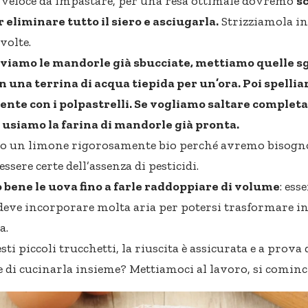
 veloce da impastare, per una resa ottimale dovremo
s
r eliminare tutto il siero e asciugarla.
Strizziamola i
volte.
oviamo le mandorle già sbucciate, mettiamo quelle s
n una terrina di acqua tiepida per un’ora. Poi spell
ente con i polpastrelli. Se vogliamo saltare comple
usiamo la farina di mandorle già pronta.
o un limone rigorosamente bio perché avremo bisogno 
sere certe dell’assenza di pesticidi.
bene le uova fino a farle raddoppiare di volume
: ess
deve incorporare molta aria per potersi trasformare i
ma
.
sti piccoli trucchetti, la riuscita è assicurata e a prova 
e di cucinarla insieme? Mettiamoci al lavoro, si cominc