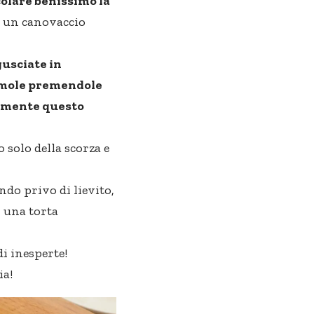
colare benissimo la
n un canovaccio
gusciate in
iamole premendole
tamente questo
solo della scorza e
endo privo di lievito,
n una
torta
di inesperte!
ia!