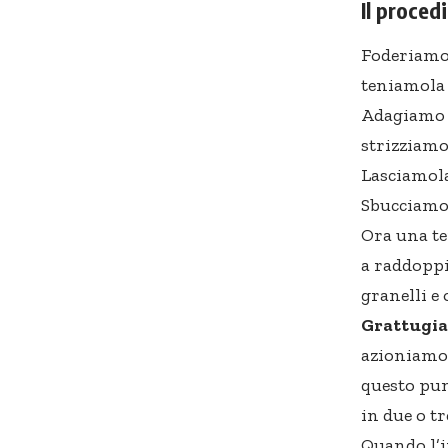
Il proced
Foderiamo 
teniamola 
Adagiamo i
strizziamo
Lasciamola
Sbucciamo
Ora una t
a raddoppi
granelli e
Grattugia
azioniamo 
questo pun
in due o tr
Quando l’i