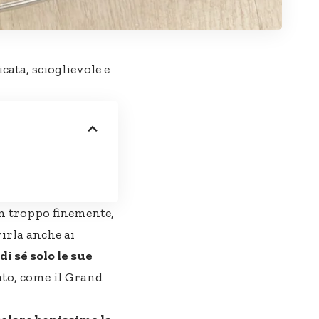
icata, scioglievole e
on troppo finemente,
irla anche ai
i sé solo le sue
to, come il Grand