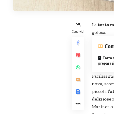
La
torta 
Condividi
golosa.
Con
Torta 
preparaz
Facilissim
uova, scor
piccoli:
l’a
deliziose
Mariner o 