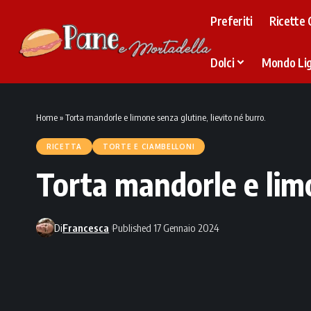
Preferiti
Ricette 
Dolci
Mondo Li
Home
»
Torta mandorle e limone senza glutine, lievito né burro.
RICETTA
TORTE E CIAMBELLONI
Torta mandorle e limo
Di
Francesca
Published 17 Gennaio 2024