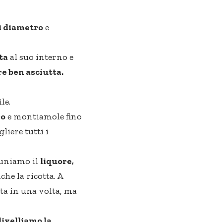
di diametro
e
ta
al suo interno e
e ben asciutta.
le.
ro
e montiamole fino
liere tutti i
 uniamo il
liquore,
he la ricotta. A
ta in una volta, ma
livelliamo la