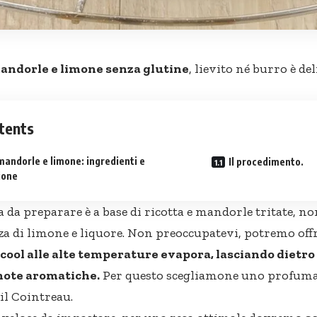
mandorle
e limone senza glutine
, lievito né burro è del
tents
mandorle e limone: ingredienti e
Il procedimento.
ione
a da preparare è a base di ricotta e mandorle tritate, n
za di limone e liquore. Non preoccupatevi, potremo offr
lcool alle alte temperature evapora, lasciando dietro d
 note aromatiche.
Per questo scegliamone uno profuma
il Cointreau.