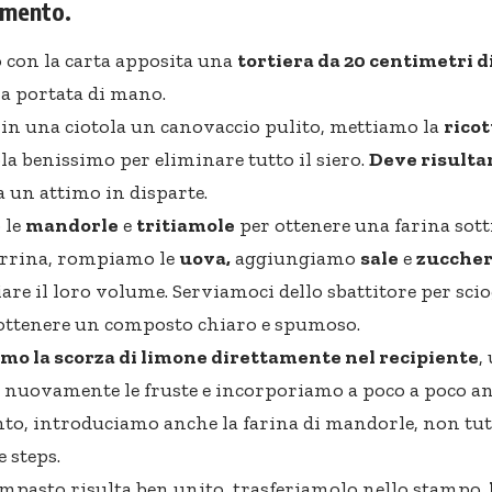
imento.
con la carta apposita una
tortiera da 20 centimetri 
a portata di mano.
n una ciotola un canovaccio pulito, mettiamo la
ricot
la benissimo per eliminare tutto il siero.
Deve risultar
 un attimo in disparte.
 le
mandorle
e
tritiamole
per ottenere una farina sotti
errina, rompiamo le
uova,
aggiungiamo
sale
e
zucche
are il loro volume. Serviamoci dello sbattitore per sciog
 ottenere un composto chiaro e spumoso.
mo la scorza di limone direttamente nel recipiente
,
nuovamente le fruste e incorporiamo a poco a poco anc
to, introduciamo anche la farina di mandorle, non tut
e steps.
mpasto risulta ben unito, trasferiamolo nello stampo,