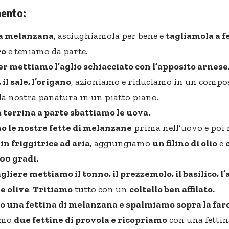
ento:
a melanzana
, asciughiamola per bene e
tagliamola a fe
ro
e teniamo da parte.
r mettiamo l’aglio schiacciato con l’apposito arnese, 
, il sale, l’origano
, azioniamo e riduciamo in un compo
a nostra panatura in un piatto piano.
 terrina a parte sbattiamo le uova.
 le nostre fette di melanzane
prima nell’uovo e poi 
o
in friggitrice ad aria,
aggiungiamo
un filino di olio
e
00 gradi.
gliere mettiamo il tonno, il prezzemolo, il basilico, l’a
le olive
.
Tritiamo
tutto con un
coltello ben affilato.
 una fettina di melanzana e spalmiamo sopra la farc
amo
due fettine di provola e ricopriamo
con una fettin