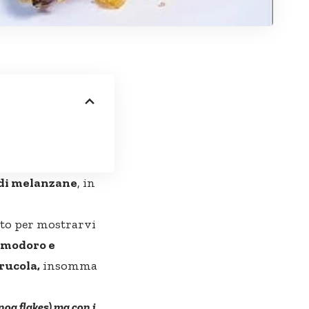
 di melanzane
, in
lto per mostrarvi
omodoro e
rucola,
insomma
noa flakes) ma con i