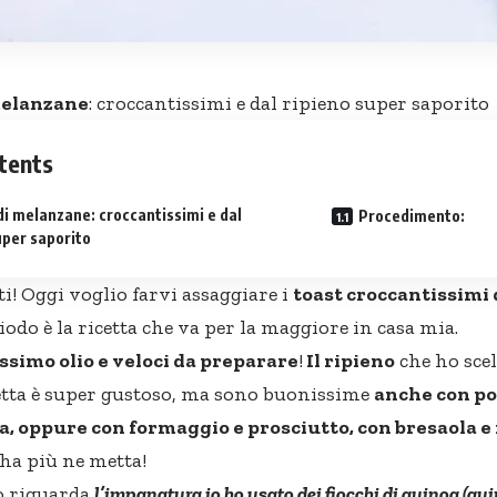
melanzane
: croccantissimi e dal ripieno super saporito
tents
di melanzane: croccantissimi e dal
Procedimento:
uper saporito
ti! Oggi voglio farvi assaggiare i
toast croccantissimi
iodo è la ricetta che va per la maggiore in casa mia.
ssimo olio e veloci da preparare
!
Il ripieno
che ho sce
etta è super gustoso, ma sono buonissime
anche con p
, oppure con formaggio e prosciutto, con bresaola e 
 ha più ne metta!
o riguarda
l’impanatura io ho usato dei fiocchi di quinoa (qui