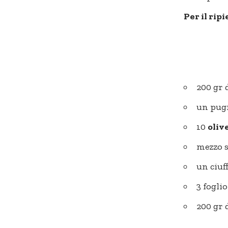
Per il ripi
200 gr 
un pug
10
oliv
mezzo s
un ciuff
3 foglio
200 gr 