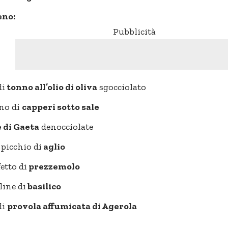
eno:
Pubblicità
di
tonno all’olio di oliva
sgocciolato
no di
capperi sotto sale
e di Gaeta
denocciolate
picchio di
aglio
etto di
prezzemolo
line di
basilico
di
provola affumicata di Agerola