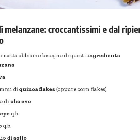
i melanzane: croccantissimi e dal ripi
o
 ricetta abbiamo bisogno di questi
ingredienti:
nzana
va
ammi di
quinoa flakes
(oppure corn flakes)
no di
olio evo
pepe
q.b.
o
q.b.
hio di
aglio