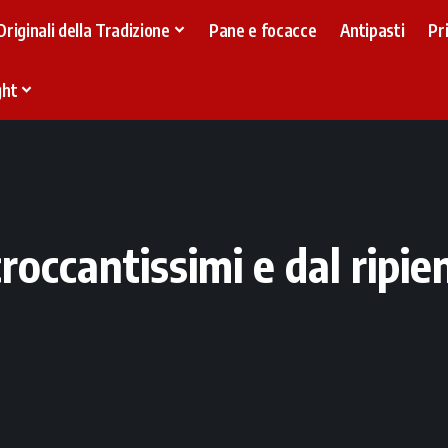
Originali della Tradizione
Pane e focacce
Antipasti
Pr
ght
roccantissimi e dal ripie