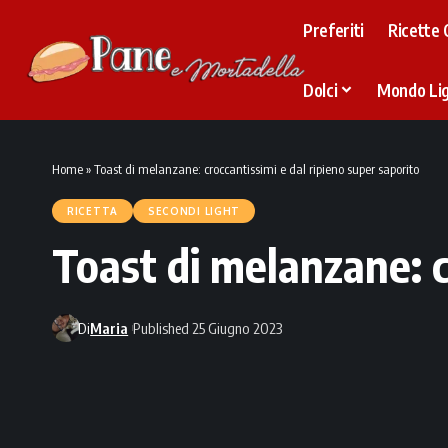
Preferiti
Ricette 
Dolci
Mondo Li
Home
»
Toast di melanzane: croccantissimi e dal ripieno super saporito
RICETTA
SECONDI LIGHT
Toast di melanzane: c
Di
Maria
Published 25 Giugno 2023