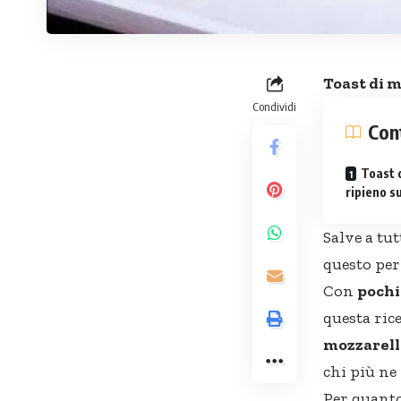
Toast di 
Condividi
Con
Toast 
ripieno s
Salve a tut
questo per
Con
pochi
questa ric
mozzarella
chi più ne
Per quant