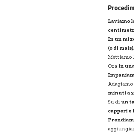
Procedim
Laviamo l
centimet
In un mixe
(o di mais)
Mettiamo l
Ora
in una
Impaniamo
Adagiam
minuti a 2
Su di
un ta
capperi e 
Prendiamo
aggiungi