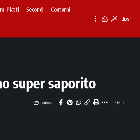
imi Piatti
Secondi
Contorni
Aa
Font
Resizer
no super saporito
3 Min
Condividi