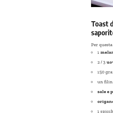
Toast d
saporit
Per questa
1
mela
2 / 3
uo
150 gr
un fili
sale e 
origan
1 spicc