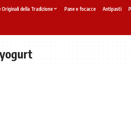
 Originali della Tradizione
Pane e focacce
Antipasti
P
 yogurt