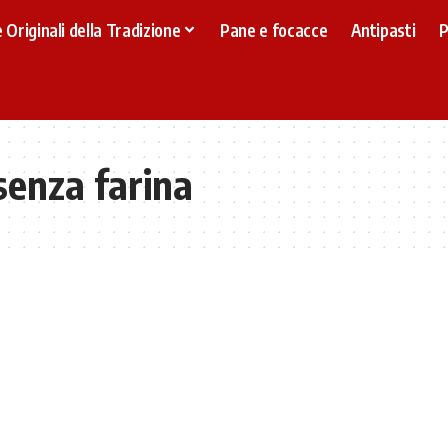
 Originali della Tradizione
Pane e focacce
Antipasti
P
 senza farina