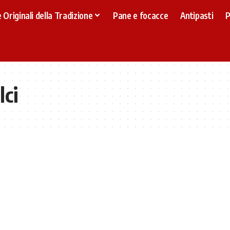
 Originali della Tradizione
Pane e focacce
Antipasti
P
lci