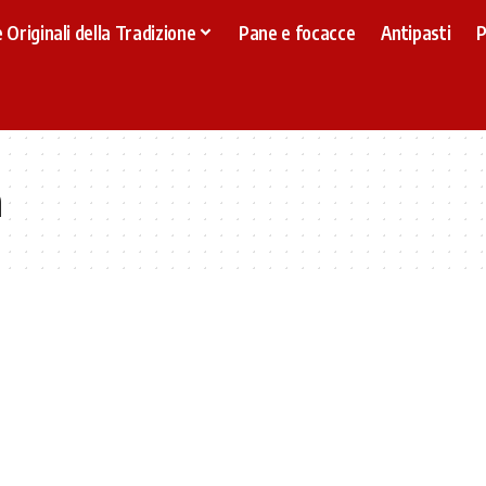
 Originali della Tradizione
Pane e focacce
Antipasti
P
a