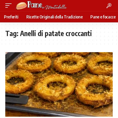
Preferiti
Ricette Originali della Tradizione
Pane e focacce
Tag:
Anelli di patate croccanti